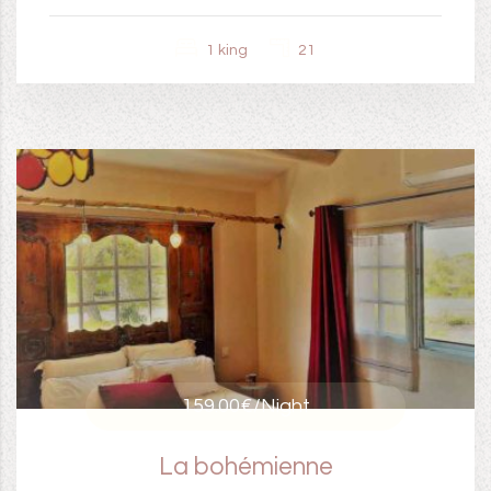
1 king
21
159.00€
/Night
La bohémienne